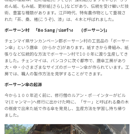
めん紙、もみ紙、更紗紙(さらし)などがあり、伝統を受け継いだ技
術、豊富な種類があります。江戸時代、特有農作物として重視さ
れた「茶、桑、楮(こうぞ)、漆」は、４木と呼ばれました。
ボーサーン村 「
Bo Sang /
บ่อสร้าง
(ボーサーン)」
チェンマイ県サンカンペーン郡ボーサーン村の工芸品の「ボーサー
ン傘」という唐傘 (からかさ)があります。紙すきから骨組み、紙
張りなど伝統的な方法でボーサーン村で1００年に渡り生産してき
ました。チェンマイは、バンコクに次ぐ都市で、唐傘工房があり
大・中・小さまざまなサイズのボーサーン傘が作られています。工
房では、職人の製作方法を見学することができます。
ボーサーン傘の起源
今から１００年近く前に、修行僧のルアン・ポ―インターがビル
マ(ミャンマー)へ修行に出かけた時に、「サー」と呼ばれる桑の木
の樹皮で出来た紙で作る傘を発見し、生産方法を学習し持ち帰り
ました。