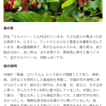
桑の実
別名「マルベリー」とも呼ばれています。小さな粒々が集まった形
の果実です。ビタミン、フィトケミカルなど豊富な栄養素を含んで
います。桑は雌雄異株で、実がなるのはメスの木。桑の実は、成り
始めは白く、赤い実は、まだ未熟です。黒紫色に熟すと食べごろ
で、生のマルベリーは、甘酸っぱいです。
紙の発明
中国の「蔡倫 (さいりん)」という役人が西暦１０５年に、樹皮、
麻、古布などを原料とした製紙術を考案し、中国の四大発明に挙
げられています。紙のない時代は、木の葉、石、皮など、その土地
に育つ、手に入りやすい材料に書き記していました。中国におい
て桑は、「聖なる木」とされ縁起が良いです。人間が文字を持た
なかったころ、情報伝達手段は言葉だけに頼っていました。紙
は、情報を正確に伝える手助けになり、貴重品を包むのに使われて