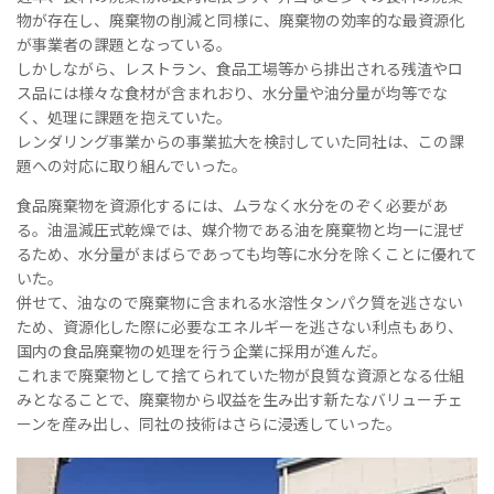
物が存在し、廃棄物の削減と同様に、廃棄物の効率的な最資源化
が事業者の課題となっている。
しかしながら、レストラン、食品工場等から排出される残渣やロ
ス品には様々な食材が含まれおり、水分量や油分量が均等でな
く、処理に課題を抱えていた。
レンダリング事業からの事業拡大を検討していた同社は、この課
題への対応に取り組んでいった。
食品廃棄物を資源化するには、ムラなく水分をのぞく必要があ
る。油温減圧式乾燥では、媒介物である油を廃棄物と均一に混ぜ
るため、水分量がまばらであっても均等に水分を除くことに優れて
いた。
併せて、油なので廃棄物に含まれる水溶性タンパク質を逃さない
ため、資源化した際に必要なエネルギーを逃さない利点もあり、
国内の食品廃棄物の処理を行う企業に採用が進んだ。
これまで廃棄物として捨てられていた物が良質な資源となる仕組
みとなることで、廃棄物から収益を生み出す新たなバリューチェ
ーンを産み出し、同社の技術はさらに浸透していった。