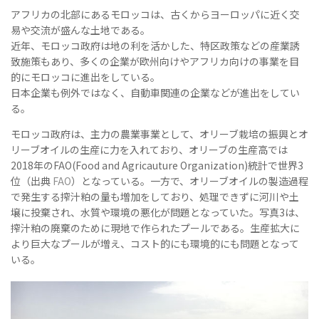
アフリカの北部にあるモロッコは、古くからヨーロッパに近く交
易や交流が盛んな土地である。
近年、モロッコ政府は地の利を活かした、特区政策などの産業誘
致施策もあり、多くの企業が欧州向けやアフリカ向けの事業を目
的にモロッコに進出をしている。
日本企業も例外ではなく、自動車関連の企業などが進出をしてい
る。
モロッコ政府は、主力の農業事業として、オリーブ栽培の振興とオ
リーブオイルの生産に力を入れており、オリーブの生産高では
2018年のFAO(Food and Agricauture Organization)統計で世界3
位（出典
FAO
）となっている。一方で、オリーブオイルの製造過程
で発生する搾汁粕の量も増加をしており、処理できずに河川や土
壌に投棄され、水質や環境の悪化が問題となっていた。写真3は、
搾汁粕の廃棄のために現地で作られたプールである。生産拡大に
より巨大なプールが増え、コスト的にも環境的にも問題となって
いる。