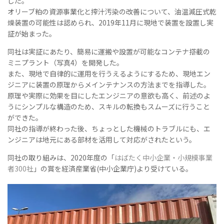
した。
オリーブ粕の資源事業化と搾汁汚染の改善について、油温減圧式乾
燥装置の可能性は認められ、2019年11月に現地で装置を設置し実
証が始まった。
同社は実証にあたり、簡易に運搬や設置が可能なコンテナ搭載の
ミニプラント（写真4）を開発した。
また、現地で自律的に運用を行うえるようにするため、現地エン
ジニアに装置の原理からメインテナンスの方法までを指導した。
原理や実際に効果を目にしたエンジニアの意欲も高く、前述のよ
うにシンプルな構造のため、スキルの転換もスムーズに行うこと
ができた。
同社の指導が終わった後、ちょっとした機械のトラブルにも、エ
ンジニアは地元にある部材を活用して対応がされたという。
同社の取り組みは、2020年度の「
はばたく中小企業・小規模事業
者300社
」の賞を経済産業省(中小企業庁)より受けている。