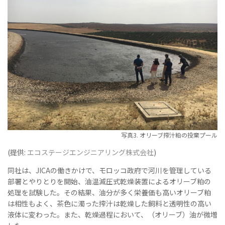
写真3. オリーブ搾汁粕の投棄プール
(提供:
エコステージエンジニアリング株式会社
)
同社は、JICAの働きかけで、モロッコ政府で河川を管理している
部署とやりとりを開始、油温減圧式乾燥装置によるオリーブ粕の
処理を試験した。その結果、油分が多く栄養価も高いオリーブ粕
は相性もよく、茶色に濁った搾汁は乾燥した飼料と透明性の高い
液体に変わった。また、乾燥過程において、（オリーブ）油が微増