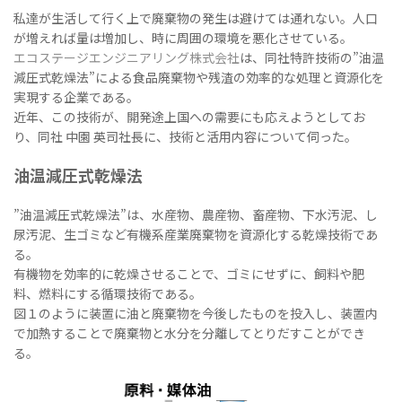
私達が生活して行く上で廃棄物の発生は避けては通れない。人口
が増えれば量は増加し、時に周囲の環境を悪化させている。
エコステージエンジニアリング株式会社
は、同社特許技術の”油温
減圧式乾燥法”による食品廃棄物や残渣の効率的な処理と資源化を
実現する企業である。
近年、この技術が、開発途上国への需要にも応えようとしてお
り、同社 中園 英司社長に、技術と活用内容について伺った。
油温減圧式乾燥法
”油温減圧式乾燥法”は、水産物、農産物、畜産物、下水汚泥、し
尿汚泥、生ゴミなど有機系産業廃棄物を資源化する乾燥技術であ
る。
有機物を効率的に乾燥させることで、ゴミにせずに、飼料や肥
料、燃料にする循環技術である。
図１のように装置に油と廃棄物を今後したものを投入し、装置内
で加熱することで廃棄物と水分を分離してとりだすことができ
る。