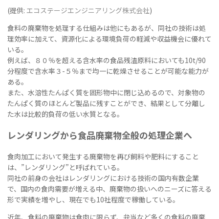
(提供:
エコステージエンジニアリング株式会社
)
食料の廃棄物を処理する仕組みは他にもあるが、同社の技術は処
理効率に加えて、資源化による環境負荷の軽減や収益機会に優れて
いる。
例えば、８０％を超える含水率の食品残渣原料においても10t/90
分程度で含水率３-５％まで均一に乾燥させることが可能な能力が
ある。
また、水溶性たんぱく質を固形物中に閉じ込めるので、対象物の
たんぱく質のほとんど製品に残すことができ、結果として分離し
た水は比較的負荷の低い水質となる。
レンダリングから食品廃棄物全般の処理企業へ
食肉加工において発生する廃棄物を再び飼料や肥料にすること
は、”レンダリング”と呼ばれている。
同社の前身の会社はレンダリングにおける技術の国内有数企業
で、国内の食肉需要が増える中、廃棄物の扱いへのニーズに答える
形で実績を増やし、現在でも10社程度で稼働している。
近年、食料の廃棄物は食肉に限らず、弁当など多くの食料の廃棄