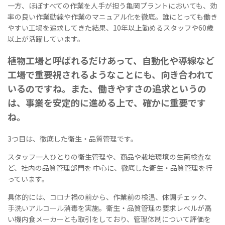
一方、ほぼすべての作業を人手が担う亀岡プラントにおいても、効
率の良い作業動線や作業のマニュアル化を徹底。誰にとっても働き
やすい工場を追求してきた結果、10年以上勤めるスタッフや60歳
以上が活躍しています。
植物工場と呼ばれるだけあって、自動化や導線など
工場で重要視されるようなことにも、向き合われて
いるのですね。また、働きやすさの追求というの
は、事業を安定的に進める上で、確かに重要です
ね。
3つ目は、徹底した衛生・品質管理です。
スタッフ一人ひとりの衛生管理や、商品や栽培環境の生菌検査な
ど、社内の品質管理部門を 中心に、徹底した衛生・品質管理を行
っています。
具体的には、コロナ禍の前から、作業前の検温、体調チェック、
手洗いアルコール消毒を実施。衛生・品質管理の要求レベルが高
い機内食メーカーとも取引をしており、管理体制について評価を