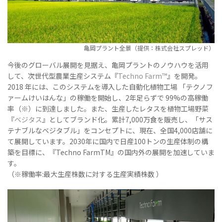
亀岡プラント全景（提供：株式会社スプレッド）
今後のグローバル展開を見据え、亀岡プラントのノウハウを活用
して、次世代型農業生産システム『
Techno Farm™
』を開発。
2018 年には、このシステムを導入した自動化植物工場 「テクノフ
ァームけいはんな」の稼働を開始し、2年足らずで 99%の高稼働
率（※）に到達しました。また、生産したレタスを植物工場野菜
『
ベジタス
』としてブランド化。累計7,000万食を販売し、「サス
テナブルなベジタブル」をコンセプトに、現在、全国4,000店舗に
て展開しています。2030年に国内で日産100トンの生産体制の構
築を目標に、『Techno FarmTM』の国内外の展開を加速していま
す。
（※稼働率:最大生産株数に対する生産実績株数 ）