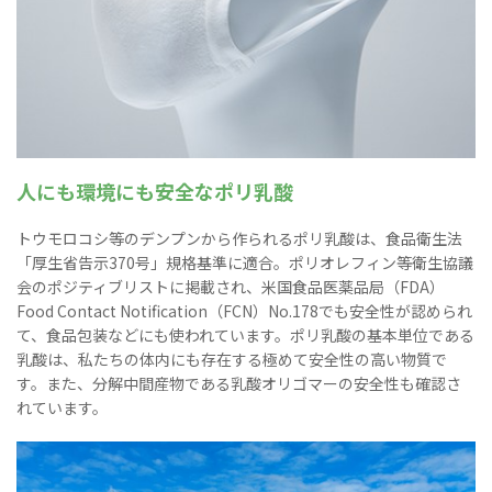
人にも環境にも安全なポリ乳酸
トウモロコシ等のデンプンから作られるポリ乳酸は、食品衛生法
「厚生省告示370号」規格基準に適合。ポリオレフィン等衛生協議
会のポジティブリストに掲載され、米国食品医薬品局（FDA）
Food Contact Notification（FCN）No.178でも安全性が認められ
て、食品包装などにも使われています。ポリ乳酸の基本単位である
乳酸は、私たちの体内にも存在する極めて安全性の高い物質で
す。また、分解中間産物である乳酸オリゴマーの安全性も確認さ
れています。