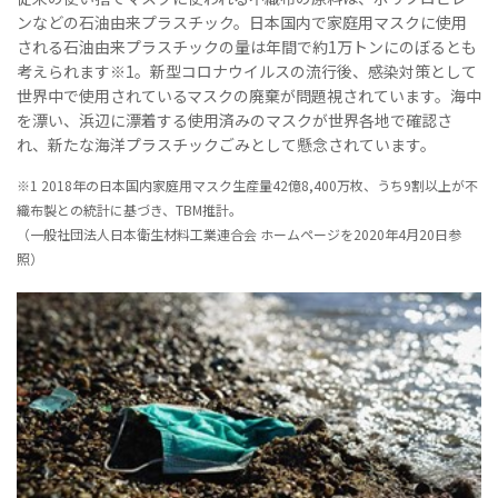
ンなどの石油由来プラスチック。日本国内で家庭用マスクに使用
される石油由来プラスチックの量は年間で約1万トンにのぼるとも
考えられます※1。新型コロナウイルスの流行後、感染対策として
世界中で使用されているマスクの廃棄が問題視されています。海中
を漂い、浜辺に漂着する使用済みのマスクが世界各地で確認さ
れ、新たな海洋プラスチックごみとして懸念されています。
※1 2018年の日本国内家庭用マスク生産量42億8,400万枚、うち9割以上が不
織布製との統計に基づき、TBM推計。
（一般社団法人日本衛生材料工業連合会 ホームページを2020年4月20日参
照）