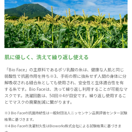
肌に優しく、洗えて繰り返し使える
「Bio Face」の主原料であるポリ乳酸の糸は、健康な人肌と同じ
弱酸性で抗菌作用を持ち※3、手術の際に抜糸せず人間の身体に分
解吸収される縫合糸としても使用され、安全性と生体適合性を有
する糸です。Bio Faceは、洗って繰り返し利用することが可能なマ
スクです。洗濯回数は、50回※4が目安です。繰り返し使用するこ
とでマスクの廃棄削減に繋がります。
※3 Bio Faceの抗菌持続性は一般財団法人ニッセンケン品質評価センター試験
結果に基づきます。
※4 Bio Faceの洗濯耐久性はBioworks株式会社による試験結果に基づきま